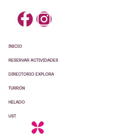
Contacto
explora@xixona.es
+34 619 384 334
INICIO
RESERVA
INICIO
RESERVAR ACTIVIDADES
DIRECTORIO EXPLORA
TURRÓN
HELADO
UST