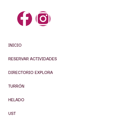
Contacto
explora@xixona.es
+34 619 384 334
INICIO
RESERVA
INICIO
RESERVAR ACTIVIDADES
DIRECTORIO EXPLORA
TURRÓN
HELADO
UST